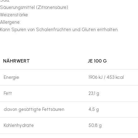
Salz
Säuerungsmittel (Zitronensäure)
Weizenstärke
Allergene:
Kann Spuren von Schalenfrüchten und Gluten enthalten.
NÄHRWERT
JE 100 G
Energie
1906 kJ / 453 kcal
Fett
23,1 g
davon gesättigte Fettsäuren
4,5 g
Kohlenhydrate
50,8 g