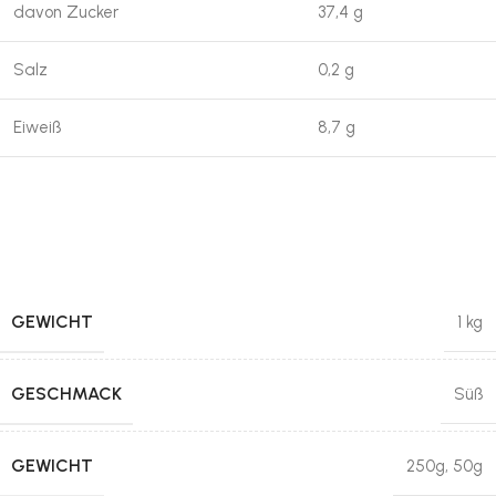
davon Zucker
37,4 g
Salz
0,2 g
Eiweiß
8,7 g
GEWICHT
1 kg
GESCHMACK
Süß
GEWICHT
250g
,
50g