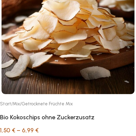
Start
/
Mix
/
Getrocknete Früchte Mix
Bio Kokoschips ohne Zuckerzusatz
1,50
€
–
6,99
€