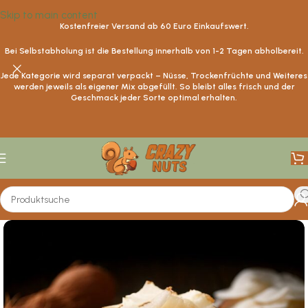
Skip to main content
Kostenfreier Versand ab
60
Euro Einkaufswert.
Bei Selbstabholung ist die Bestellung innerhalb von 1-2 Tagen abholbereit.
Jede Kategorie wird separat verpackt – Nüsse, Trockenfrüchte und Weiteres
werden jeweils als eigener Mix abgefüllt. So bleibt alles frisch und der
Geschmack jeder Sorte optimal erhalten.