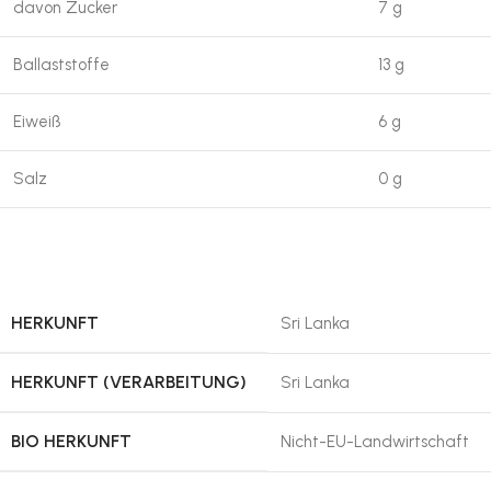
davon Zucker
7 g
Ballaststoffe
13 g
Eiweiß
6 g
Salz
0 g
HERKUNFT
Sri Lanka
HERKUNFT (VERARBEITUNG)
Sri Lanka
BIO HERKUNFT
Nicht-EU-Landwirtschaft