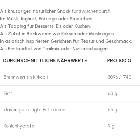
Als knuspriger, natürlicher Snack
für zwischendurch.
Im Müsli, Joghurt, Porridge oder Smoothies.
Als Topping für Desserts, Eis oder Kuchen.
Als Zutat in Backwaren wie Keksen oder Müsliriegeln.
In asiatisch inspirierten Gerichten für Textur und Geschmack.
Als Bestandteil von Trailmix oder Nussmischungen.
DURCHSCHNITTLICHE NÄHRWERTE
PRO 100 G
Brennwert (in kj/kcal)
3096 / 740
Fett
68 g
davon gesättigte Fettsäuren
65 g
Kohlenhydrate
9 g