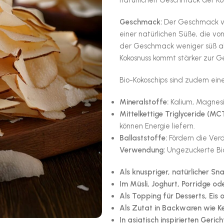
natürlichen Geschmack der Koko
Geschmack:
Der Geschmack von
einer natürlichen Süße, die vo
der Geschmack weniger süß als
Kokosnuss kommt stärker zur G
Bio-Kokoschips sind zudem eine
Mineralstoffe:
Kalium, Magnesi
Mittelkettige Triglyceride (MCT
können Energie liefern.
Ballaststoffe:
Fördern die Ver
Verwendung:
Ungezuckerte Bio-
Als knuspriger, natürlicher Sn
Im Müsli, Joghurt, Porridge od
Als Topping für Desserts, Eis 
Als Zutat in Backwaren wie Ke
In asiatisch inspirierten Geri