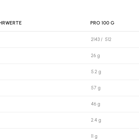
ÄHRWERTE
PRO 100 G
2143 / 512
26 g
5.2 g
57 g
46 g
2.4 g
11 g