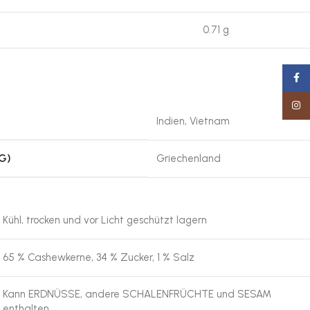
0.71 g
Faceb
Insta
Indien, Vietnam
G)
Griechenland
Kühl, trocken und vor Licht geschützt lagern
65 % Cashewkerne, 34 % Zucker, 1 % Salz
Kann ERDNÜSSE, andere SCHALENFRÜCHTE und SESAM
enthalten