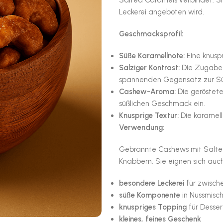
Salted Caramels verbindet. Sie
Leckerei angeboten wird.
Geschmacksprofil:
Süße Karamellnote:
Eine knuspr
Salziger Kontrast:
Die Zugabe v
spannenden Gegensatz zur Sü
Cashew-Aroma:
Die geröstete
süßlichen Geschmack ein.
Knusprige Textur:
Die karamell
Verwendung:
Gebrannte Cashews mit Salted 
Knabbern. Sie eignen sich auch
besondere Leckerei
für zwisch
süße Komponente
in Nussmisc
knuspriges Topping
für Desser
kleines, feines Geschenk