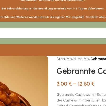
Kostenfreier Versand ab
60
Euro Einkaufswert.
Bei Selbstabholung ist die Bestellung innerhalb von 1-2 Tagen abholbereit.
üchte und Weiteres werden jeweils als eigener Mix abgefüllt. So bleibt alle
Start
/
Mix
/
Nüsse Mix
/
Gebrannt
Gebrannte C
3,00
€
–
12,50
€
Gebrannte Cashews mit Salted 
der Cashews mit der süßen, ka