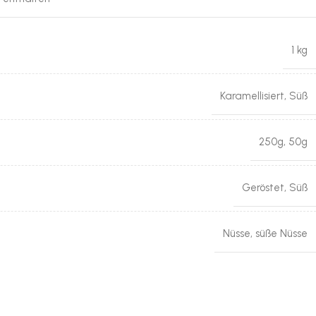
1 kg
Karamellisiert
,
Süß
250g
,
50g
Geröstet
,
Süß
Nüsse
,
süße Nüsse