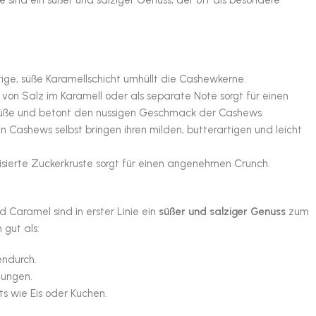
 sind ein süßer und salziger Genuss, der oft als besondere
ige, süße Karamellschicht umhüllt die Cashewkerne.
on Salz im Karamell oder als separate Note sorgt für einen
ße und betont den nussigen Geschmack der Cashews.
n Cashews selbst bringen ihren milden, butterartigen und leicht
isierte Zuckerkruste sorgt für einen angenehmen Crunch.
Caramel sind in erster Linie ein
süßer und salziger Genuss
zum
 gut als:
endurch.
hungen.
ts wie Eis oder Kuchen.