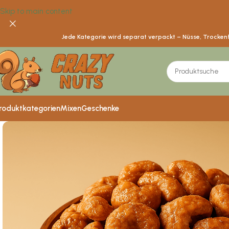
Skip to main content
Jede Kategorie wird separat verpackt – Nüsse, Trockenfr
roduktkategorien
Mixen
Geschenke