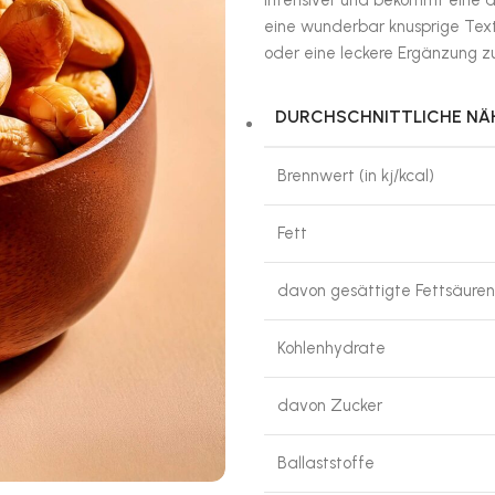
intensiver und bekommt eine a
eine wunderbar knusprige Text
oder eine leckere Ergänzung 
DURCHSCHNITTLICHE N
Brennwert (in kj/kcal)
Fett
davon gesättigte Fettsäuren
Kohlenhydrate
davon Zucker
Ballaststoffe