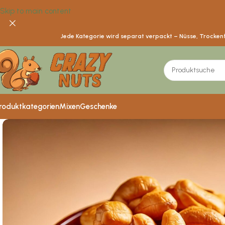
Skip to main content
Jede Kategorie wird separat verpackt – Nüsse, Trockenfr
roduktkategorien
Mixen
Geschenke