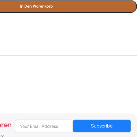
In Den Warenkorb
eren
Subscribe
 um