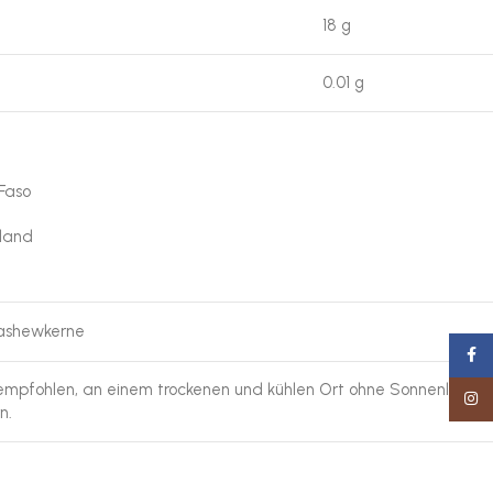
18 g
0.01 g
Faso
land
ashewkerne
Faceb
 empfohlen, an einem trockenen und kühlen Ort ohne Sonnenlicht
Insta
n.