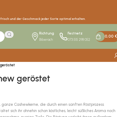
s frisch und der Geschmack jeder Sorte optimal erhalten.
Richtung
Festnetz
0,00
€
Biberach
073 515 298 052
geröstet
hew geröstet
, ganze Cashewkerne, die durch einen sanften Röstprozess
tet sich ihr ohnehin schon köstliches, leicht süßliches Aroma noch