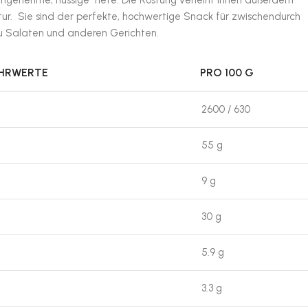
ngenehme, nussige Tiefe. Die Röstung verleiht ihnen außerdem
ur. Sie sind der perfekte, hochwertige Snack für zwischendurch
zu Salaten und anderen Gerichten.
ÄHRWERTE
PRO 100 G
2600 / 630
55 g
9 g
30 g
5.9 g
3.3 g