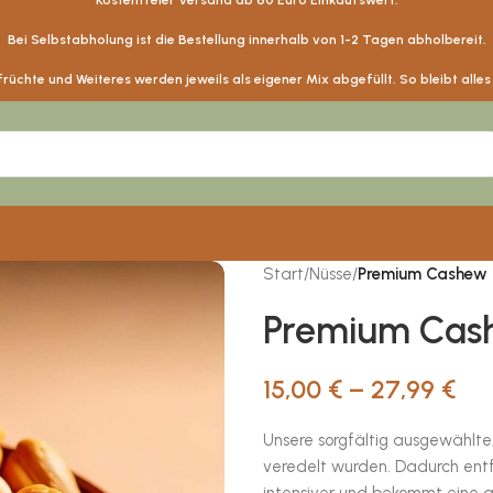
Kostenfreier Versand ab
60
Euro Einkaufswert.
Bei Selbstabholung ist die Bestellung innerhalb von 1-2 Tagen abholbereit.
üchte und Weiteres werden jeweils als eigener Mix abgefüllt. So bleibt alle
Start
/
Nüsse
/
Premium Cashew 
Premium Cas
15,00
€
–
27,99
€
Unsere sorgfältig ausgewählte
veredelt wurden. Dadurch entfal