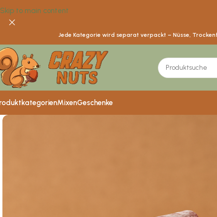
Skip to main content
Jede Kategorie wird separat verpackt – Nüsse, Trockenfr
roduktkategorien
Mixen
Geschenke