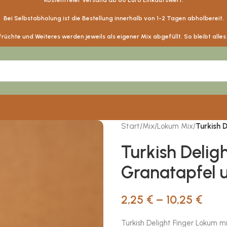
Kostenfreier Versand ab
60
Euro Einkaufswert.
Bei Selbstabholung ist die Bestellung innerhalb von 1-2 Tagen abholbereit.
üchte und Weiteres werden jeweils als eigener Mix abgefüllt. So bleibt alle
Start
/
Mix
/
Lokum Mix
/
Turkish 
Turkish Delig
Granatapfel u
2,25
€
–
10,25
€
Turkish Delight Finger Lokum m