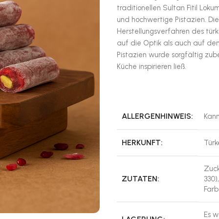
traditionellen Sultan Fitil Lo
und hochwertige Pistazien. Di
Herstellungsverfahren des türk
auf die Optik als auch auf den
Pistazien wurde sorgfältig zub
Küche inspirieren ließ.
ALLERGENHINWEIS:
Kann
HERKUNFT:
Türk
Zuck
ZUTATEN:
330)
Farb
Es w