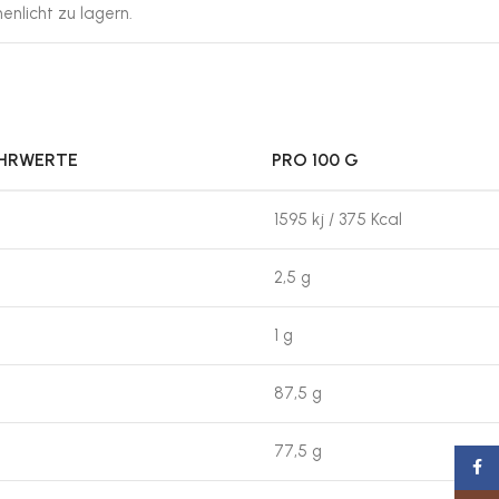
enlicht zu lagern.
ÄHRWERTE
PRO 100 G
1595 kj / 375 Kcal
2,5 g
1 g
87,5 g
77,5 g
Faceb