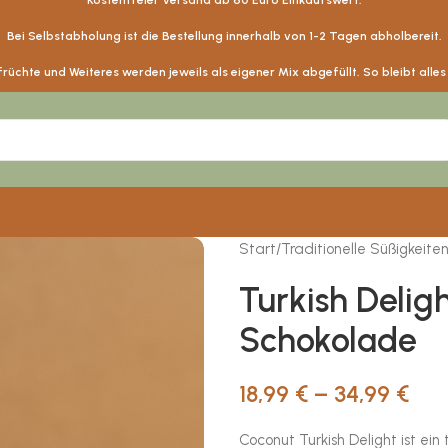
Kostenfreier Versand ab
60
Euro Einkaufswert.
Bei Selbstabholung ist die Bestellung innerhalb von 1-2 Tagen abholbereit.
üchte und Weiteres werden jeweils als eigener Mix abgefüllt. So bleibt alle
Start
/
Traditionelle Süßigkeite
Turkish Delig
Schokolade
18,99
€
–
34,99
€
Coconut Turkish Delight ist ein 