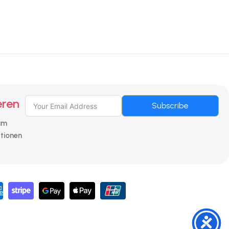
eren
Subscribe
 um
ktionen