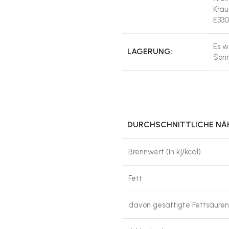
Kräu
E330
Es w
LAGERUNG:
Sonn
DURCHSCHNITTLICHE N
Brennwert (in kj/kcal)
Fett
davon gesättigte Fettsäuren