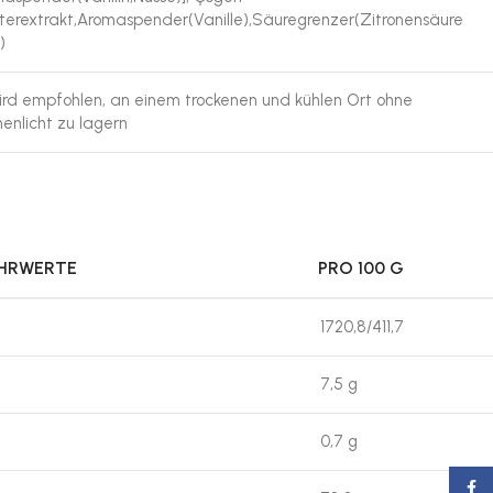
terextrakt,Aromaspender(Vanille),Säuregrenzer(Zitronensäure
)
ird empfohlen, an einem trockenen und kühlen Ort ohne
enlicht zu lagern
ÄHRWERTE
PRO 100 G
1720,8/411,7
7,5 g
0,7 g
Faceb