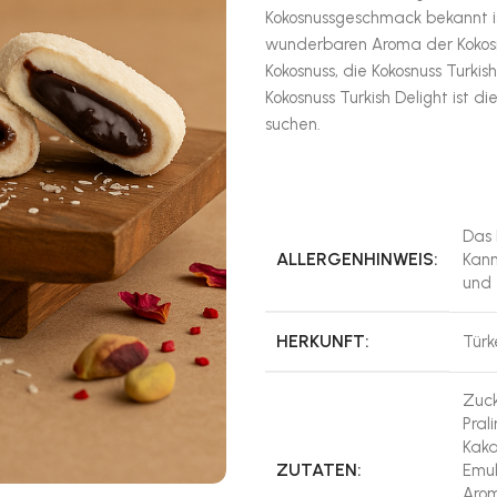
Kokosnussgeschmack bekannt is
wunderbaren Aroma der Kokosnu
Kokosnuss, die Kokosnuss Turki
Kokosnuss Turkish Delight ist 
suchen.
Das 
ALLERGENHINWEIS:
Kann
und 
HERKUNFT:
Türk
Zuck
Pral
Kaka
ZUTATEN:
Emul
Arom