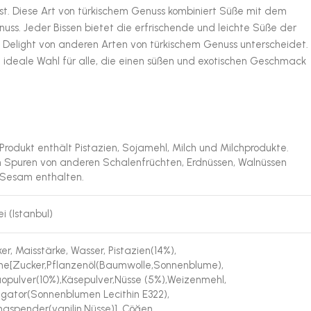
t. Diese Art von türkischem Genuss kombiniert Süße mit dem
ss. Jeder Bissen bietet die erfrischende und leichte Süße der
sh Delight von anderen Arten von türkischem Genuss unterscheidet.
die ideale Wahl für alle, die einen süßen und exotischen Geschmack
Produkt enthält Pistazien, Sojamehl, Milch und Milchprodukte.
 Spuren von anderen Schalenfrüchten, Erdnüssen, Walnüssen
Sesam enthalten.
ei (Istanbul)
er, Maisstärke, Wasser, Pistazien(14%),
ine[Zucker,Pflanzenöl(Baumwolle,Sonnenblume),
opulver(10%),Käsepulver,Nüsse (5%),Weizenmehl,
gator(Sonnenblumen Lecithin E322),
aspender(vanilin,Nüsse)], Çöğen