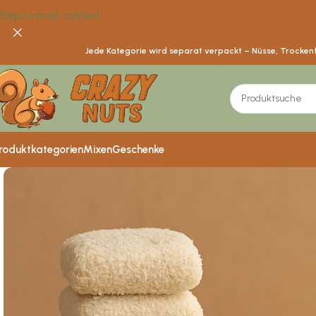
Skip to main content
Jede Kategorie wird separat verpackt – Nüsse, Trockenfr
roduktkategorien
Mixen
Geschenke