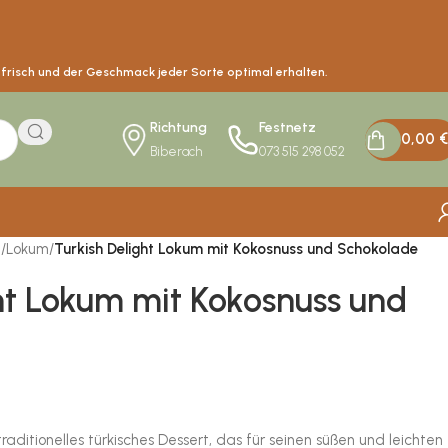
s frisch und der Geschmack jeder Sorte optimal erhalten.
Richtung
Festnetz
0,00
€
Biberach
073 515 298 052
n
/
Lokum
/
Turkish Delight Lokum mit Kokosnuss und Schokolade
ht Lokum mit Kokosnuss und
traditionelles türkisches Dessert, das für seinen süßen und leichten